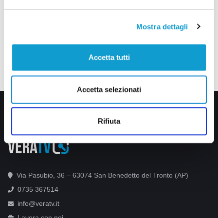
Mostra dettagli
Accetta tutti
Accetta selezionati
Rifiuta
Via Pasubio, 36 – 63074 San Benedetto del Tronto (AP)
0735 367514
info@veratv.it
Lavora con noi