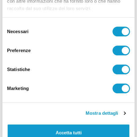
con altre informazioni che ha fornito loro o che hanno
Pasqua
raccolto dal suo utilizzo dei loro servizi.
di Ciro Montanari
Selezione
Necessari
del
consenso
Preferenze
Statistiche
Marketing
Mostra dettagli
Fermo - Pennacchio: "Chi vive la
sofferenza della guerra vive la Pasqua"
Accetta tutti