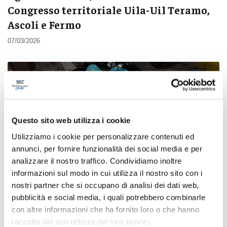
Congresso territoriale Uila-Uil Teramo,
Ascoli e Fermo
07/03/2026
Questo sito web utilizza i cookie
Utilizziamo i cookie per personalizzare contenuti ed
annunci, per fornire funzionalità dei social media e per
analizzare il nostro traffico. Condividiamo inoltre
informazioni sul modo in cui utilizza il nostro sito con i
nostri partner che si occupano di analisi dei dati web,
pubblicità e social media, i quali potrebbero combinarle
con altre informazioni che ha fornito loro o che hanno
Ancona - Sorpreso a pescare 500 ricci di
raccolto dal suo utilizzo dei loro servizi.