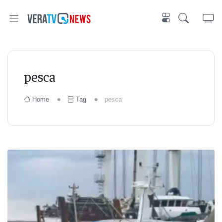
pesca
Home
Tag
pesca