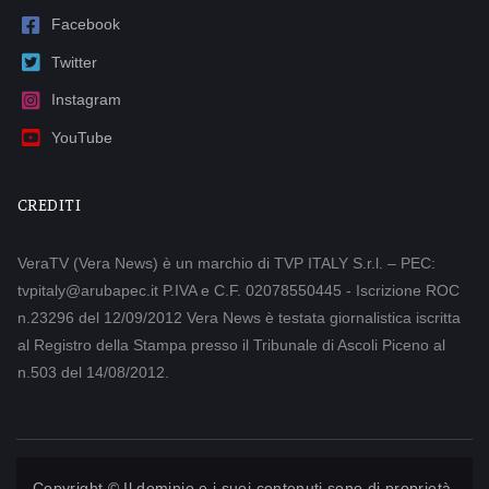
Facebook
Twitter
Instagram
YouTube
CREDITI
VeraTV (Vera News) è un marchio di TVP ITALY S.r.l. – PEC:
tvpitaly@arubapec.it P.IVA e C.F. 02078550445 - Iscrizione ROC
n.23296 del 12/09/2012 Vera News è testata giornalistica iscritta
al Registro della Stampa presso il Tribunale di Ascoli Piceno al
n.503 del 14/08/2012.
Copyright © Il dominio e i suoi contenuti sono di proprietà