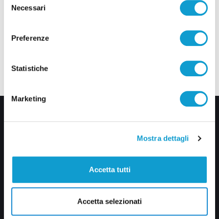
Necessari
del
consenso
Preferenze
Statistiche
Marketing
Mostra dettagli
Accetta tutti
Via Pasubio, 36 – 63074 San Benedetto del Tronto (AP)
0735 367514
Accetta selezionati
info@veratv.it