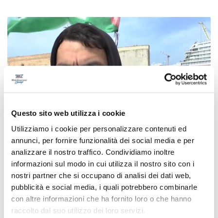
Questo sito web utilizza i cookie
Utilizziamo i cookie per personalizzare contenuti ed
annunci, per fornire funzionalità dei social media e per
analizzare il nostro traffico. Condividiamo inoltre
informazioni sul modo in cui utilizza il nostro sito con i
Da Ancona verso Gaza con la Flotilla:
nostri partner che si occupano di analisi dei dati web,
"Riportiamo al centro la Palestina"
pubblicità e social media, i quali potrebbero combinarle
22/03/2026
con altre informazioni che ha fornito loro o che hanno
raccolto dal suo utilizzo dei loro servizi.