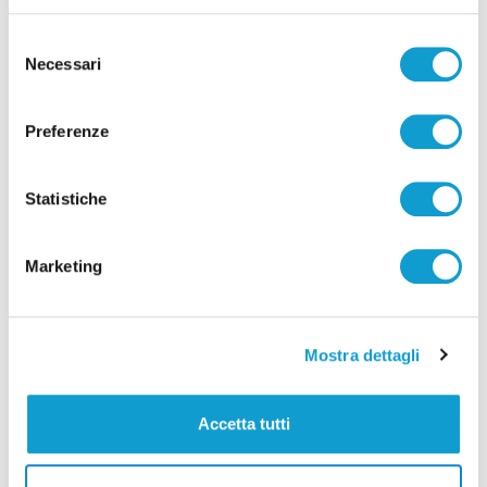
Selezione
Necessari
del
consenso
Preferenze
Statistiche
Marketing
Ancona – Dal porto spedizione
Mostra dettagli
marchigiana della Flottilla in
solidarietà con Gaza
Accetta tutti
di Ciro Montanari