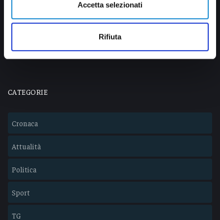
Accetta selezionati
Via Pasubio, 36 – 63074 San Benedetto del Tronto (AP)
0735 367514
info@veratv.it
Rifiuta
Lavora con noi
CATEGORIE
Cronaca
Attualità
Politica
Sport
TG