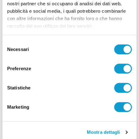
Lanciano - A un anno dal suicidio di
nostri partner che si occupano di analisi dei dati web,
Prospero, giudizio immediato per il
pubblicità e social media, i quali potrebbero combinarle
con altre informazioni che ha fornito loro o che hanno
18enne
raccolto dal suo utilizzo dei loro servizi.
07/11/2025
Selezione
Necessari
del
consenso
Preferenze
Statistiche
Marketing
Mostra dettagli