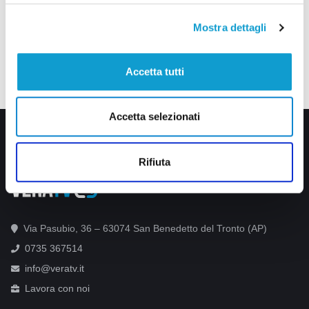
Mostra dettagli
Accetta tutti
Accetta selezionati
Rifiuta
Via Pasubio, 36 – 63074 San Benedetto del Tronto (AP)
0735 367514
info@veratv.it
Lavora con noi