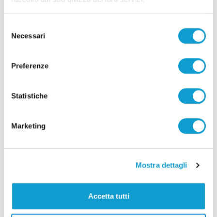
bilancio
31/12/2025
Selezione
Necessari
del
consenso
Preferenze
Statistiche
Marketing
Mostra dettagli
Manovra - Marsilio: "Abruzzo al centro
Accetta tutti
delle scelte nazionali"