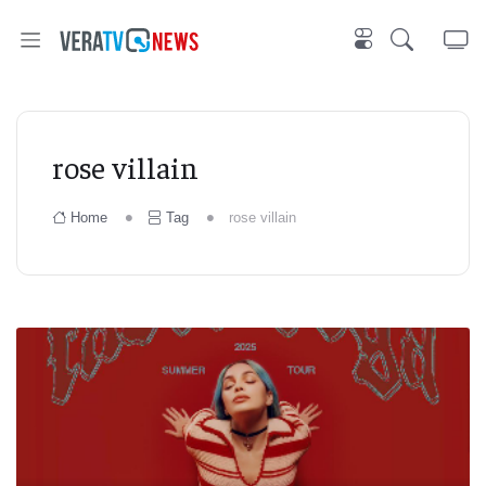
rose villain
Home
Tag
rose villain