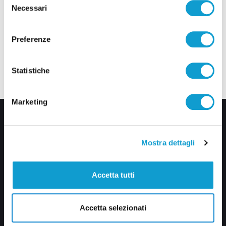
Necessari
del
consenso
Preferenze
Statistiche
Marketing
Mostra dettagli
Accetta tutti
Via Pasubio, 36 – 63074 San Benedetto del Tronto (AP)
0735 367514
Accetta selezionati
info@veratv.it