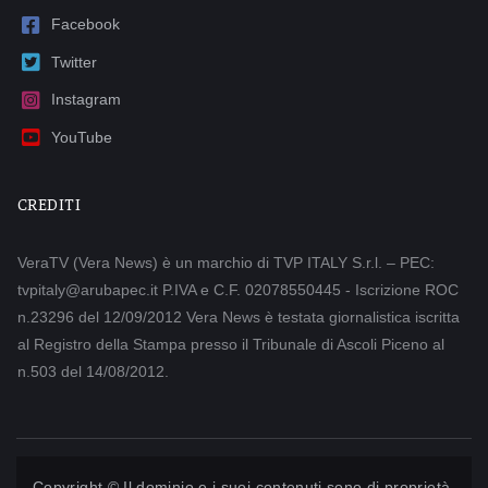
Facebook
Twitter
Instagram
YouTube
CREDITI
VeraTV (Vera News) è un marchio di TVP ITALY S.r.l. – PEC:
tvpitaly@arubapec.it P.IVA e C.F. 02078550445 - Iscrizione ROC
n.23296 del 12/09/2012 Vera News è testata giornalistica iscritta
al Registro della Stampa presso il Tribunale di Ascoli Piceno al
n.503 del 14/08/2012.
Copyright © Il dominio e i suoi contenuti sono di proprietà