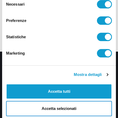
Necessari
del
consenso
Preferenze
Statistiche
Marketing
Mostra dettagli
Accetta tutti
Via Pasubio, 36 – 63074 San Benedetto del Tronto (AP)
0735 367514
Accetta selezionati
info@veratv.it