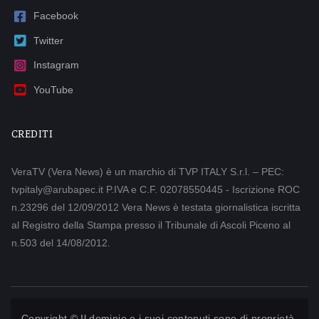
Facebook
Twitter
Instagram
YouTube
CREDITI
VeraTV (Vera News) è un marchio di TVP ITALY S.r.l. – PEC:
tvpitaly@arubapec.it P.IVA e C.F. 02078550445 - Iscrizione ROC
n.23296 del 12/09/2012 Vera News è testata giornalistica iscritta
al Registro della Stampa presso il Tribunale di Ascoli Piceno al
n.503 del 14/08/2012.
Copyright © Il dominio e i suoi contenuti sono di proprietà