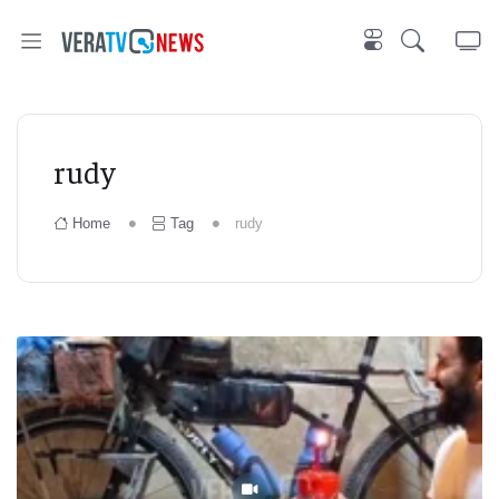
rudy
Home
Tag
rudy