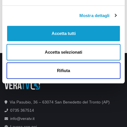
Mostra dettagli
Accetta tutti
Accetta selezionati
Rifiuta
Via Pasubio, 36 – 63074 San Benedetto del Tronto (AP)
0735 367514
info@veratv.it
Lavora con noi