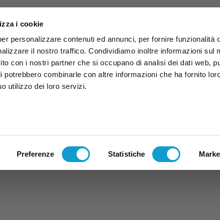
izza i cookie
per personalizzare contenuti ed annunci, per fornire funzionalità 
alizzare il nostro traffico. Condividiamo inoltre informazioni sul
 sito con i nostri partner che si occupano di analisi dei dati web, p
li potrebbero combinarle con altre informazioni che ha fornito lor
 utilizzo dei loro servizi.
ruzzo
TG
TV
Expo
Lavora Con Noi
Conta
TG
TRASMISSIONI
PALINSESTO
Preferenze
Statistiche
Marke