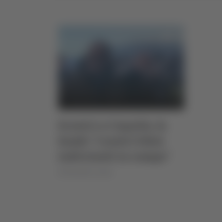
Scontri a L’Aquila, la
Samb: "I nostri tifosi
indirizzati in campo"
di Rossella Luciani