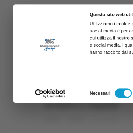
Questo sito web util
Utilizziamo i cookie 
social media e per an
cui utilizza il nostro
e social media, i qua
hanno raccolto dal suo
News
Sport
Marche
Ab
DIRETTA SAMB
DIRETTA TV
Selezione
Necessari
del
scontri L'Aquila
consenso
Home
Tag
scontri L'Aquila