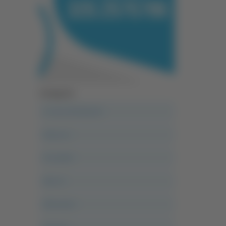
Categorie
A casa del diavolo
Abruzzo
Acropolis
Alle 21
Altovalore