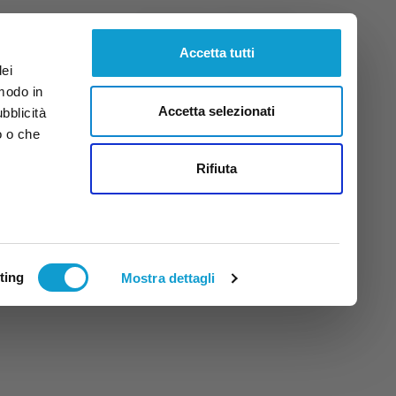
Sabato
8
Ago.
2026
ore 5:32
Accetta tutti
dei
 modo in
Accetta selezionati
ubblicità
o o che
tti
Rifiuta
ting
Mostra dettagli