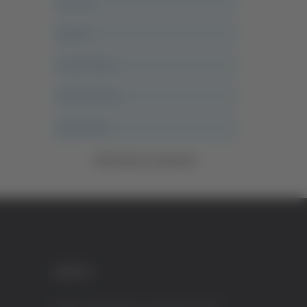
Ancona
Articoli
Ascoli Calcio
Ascoli Piceno
Asso Story
Vedi tutte le categorie
CREDITI