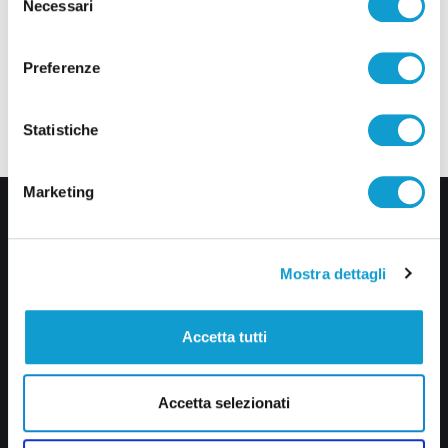
Necessari
del
consenso
Preferenze
Statistiche
Marketing
Mostra dettagli
Accetta tutti
Via Pasubio, 36 – 63074 San Benedetto del Tronto (AP)
0735 367514
Accetta selezionati
info@veratv.it
Lavora con noi