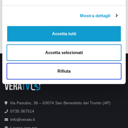
Mostra dettagli
Accetta tutti
Accetta selezionati
Rifiuta
Via Pasubio, 36 – 63074 San Benedetto del Tronto (AP)
0735 367514
info@veratv.it
Lavora con noi