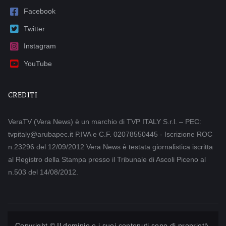
Facebook
Twitter
Instagram
YouTube
CREDITI
VeraTV (Vera News) è un marchio di TVP ITALY S.r.l. – PEC:
tvpitaly@arubapec.it P.IVA e C.F. 02078550445 - Iscrizione ROC
n.23296 del 12/09/2012 Vera News è testata giornalistica iscritta
al Registro della Stampa presso il Tribunale di Ascoli Piceno al
n.503 del 14/08/2012.
Copyright © Il dominio e i suoi contenuti sono di proprietà