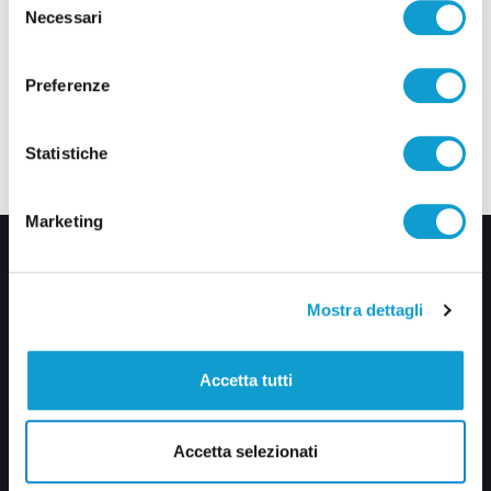
Necessari
del
consenso
Preferenze
Statistiche
Marketing
Mostra dettagli
Accetta tutti
Via Pasubio, 36 – 63074 San Benedetto del Tronto (AP)
0735 367514
Accetta selezionati
info@veratv.it