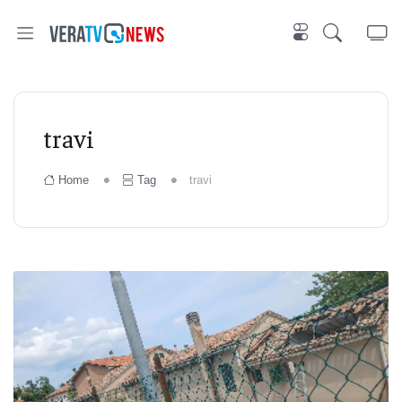
travi
Home
Tag
travi