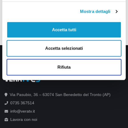
Mostra dettagli
Accetta tutti
Accetta selezionati
Rifiuta
Via Pasubio, 36 – 63074 San Benedetto del Tronto (AP)
0735 367514
info@veratv.it
Lavora con noi