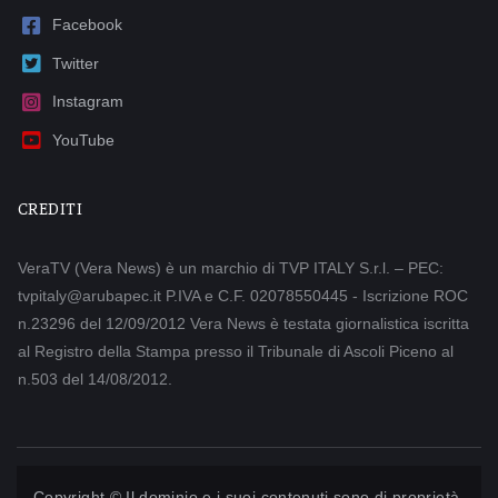
Facebook
Twitter
Instagram
YouTube
CREDITI
VeraTV (Vera News) è un marchio di TVP ITALY S.r.l. – PEC:
tvpitaly@arubapec.it P.IVA e C.F. 02078550445 - Iscrizione ROC
n.23296 del 12/09/2012 Vera News è testata giornalistica iscritta
al Registro della Stampa presso il Tribunale di Ascoli Piceno al
n.503 del 14/08/2012.
Copyright © Il dominio e i suoi contenuti sono di proprietà