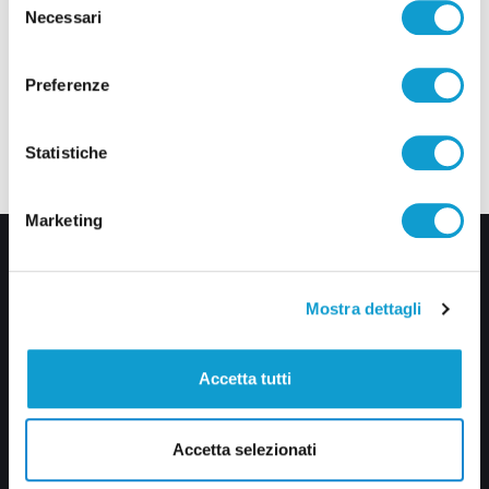
Necessari
del
consenso
Preferenze
Statistiche
Marketing
Mostra dettagli
Accetta tutti
Via Pasubio, 36 – 63074 San Benedetto del Tronto (AP)
0735 367514
Accetta selezionati
info@veratv.it