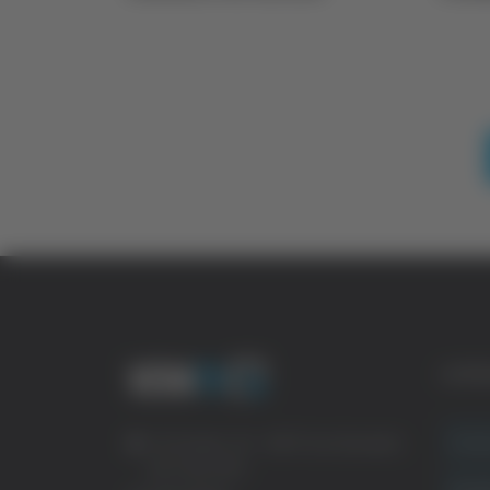
CATE
Crona
Via Pasubio, 36 – 63074 San Benedetto
del Tronto (AP)
Attual