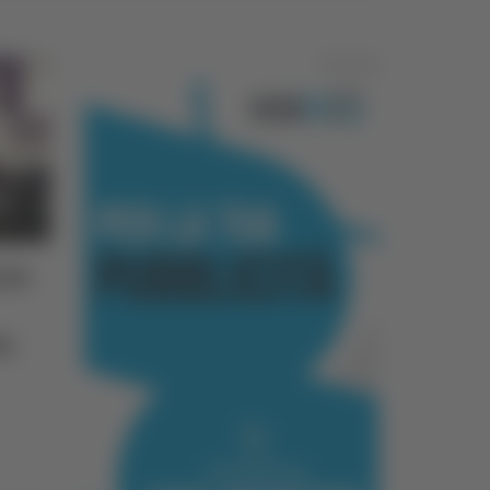
Pubblicità
ele
ia