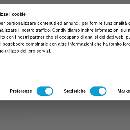
izza i cookie
per personalizzare contenuti ed annunci, per fornire funzionalità 
alizzare il nostro traffico. Condividiamo inoltre informazioni sul
 sito con i nostri partner che si occupano di analisi dei dati web, p
li potrebbero combinarle con altre informazioni che ha fornito lor
 utilizzo dei loro servizi.
ruzzo
TG
TV
Expo
Lavora Con Noi
Conta
TG
TRASMISSIONI
PALINSESTO
Preferenze
Statistiche
Marke
Un caffè con