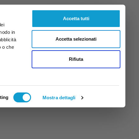
Venerdì
7
Ago.
2026
ore 9:14
Accetta tutti
dei
 modo in
Accetta selezionati
ubblicità
o o che
tti
Rifiuta
ting
Mostra dettagli