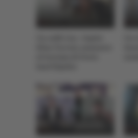
Un caffè Con - Ospite
Un C
Elisa Torresi, assessore
Dani
al turismo di Porto
sind
Sant’Elpidio