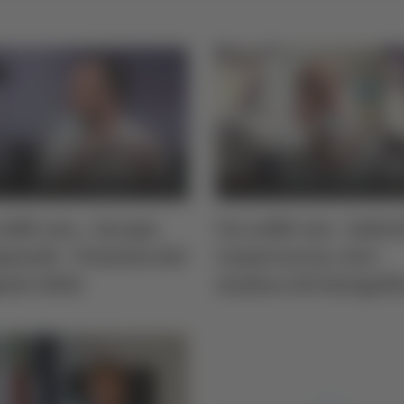
affè con... Iacopo
Un caffè con - Gabri
asodi - Puntata del
Cameruccio, vice
osto 2026
sindaco di Senigall