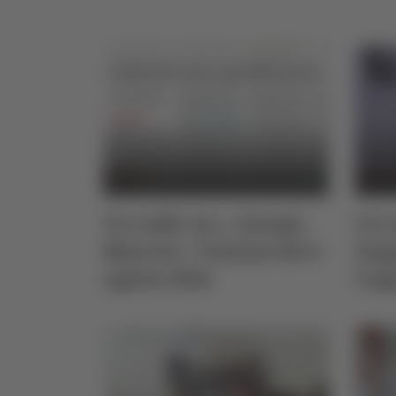
Un caffè con... Giorgio
Un c
Mancini - Puntata del 6
Zapp
agosto 2026
5 ag