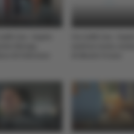
affè Con - Ospite
Un Caffè Con - Ospi
ela Ghergo,
Andrea Leoni, sind
aco di Fabriano
di Monte Urano