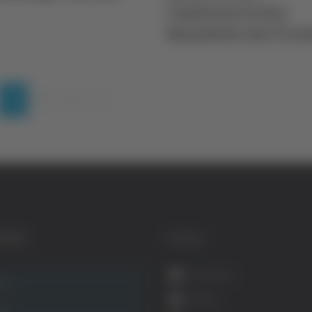
Capitaneria San
Benedetto del Tron
(current)
1
2
3
»
GORIE
SOCIAL
Facebook
ca
Twitter
ità