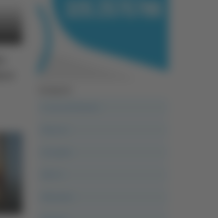
te
aco
Categorie
A casa del diavolo
Abruzzo
Acropolis
Alle 21
Altovalore