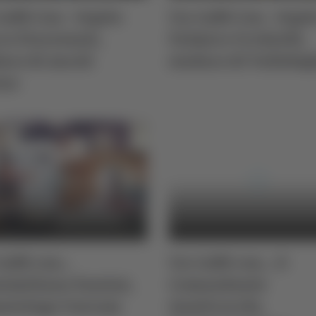
affè Con - Ospite
Un Caffè Con - Ospi
o Fioravanti,
Palmiro Ucchielli,
aco di Ascoli
sindaco di Vallefog
eno
affè con...
Un Caffè con... il
imiliano Fazzini,
Comandante
matologo Unicam
Quattrocchi,