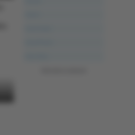
Ancona
te
Articoli
lia
Ascoli Calcio
Ascoli Piceno
Asso Story
Vedi tutte le categorie