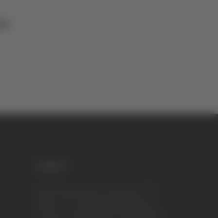
to
CREDITI
VeraTV (Vera News) è un marchio di TVP
ITALY S.r.l. – PEC: tvpitaly@arubapec.it
P.IVA e C.F. 02078550445 - Iscrizione ROC