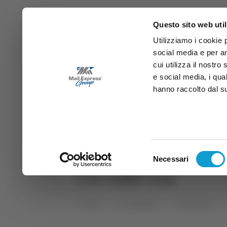
Questo sito web util
Utilizziamo i cookie 
social media e per an
cui utilizza il nostro
e social media, i qua
hanno raccolto dal suo
News
Sport
Marche
Ab
DIRETTA SAMB
DIRETTA TV
Selezione
Necessari
del
Un caffè con
consenso
Home
Categorie
Trasmissioni