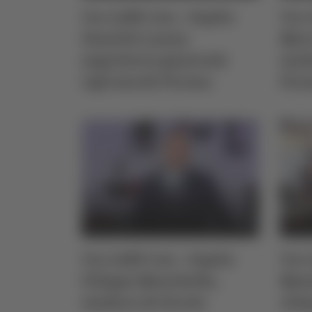
Un Caffè Con - Ospite
Un C
Daniele Lanni,
Marc
segretario generale
sind
Cgil Ascoli Piceno
Pic
Un Caffè Con - Ospite
Un C
Filippo Moschella,
Mass
sindaco di Sirolo
cli