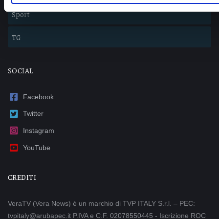
Sport
TG
SOCIAL
Facebook
Twitter
Instagram
YouTube
CREDITI
VeraTV (Vera News) è un marchio di TVP ITALY S.r.l. – PEC:
tvpitaly@arubapec.it P.IVA e C.F. 02078550445 - Iscrizione ROC