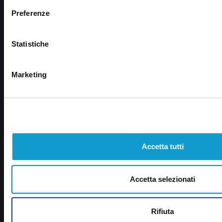
Preferenze
Statistiche
Via Pasubio, 36 – 63074 San Benedetto del Tronto (AP)
0735 367514
Marketing
info@veratv.it
Lavora con noi
CATEGORIE
Accetta tutti
Cronaca
Accetta selezionati
Attualità
Rifiuta
Politica