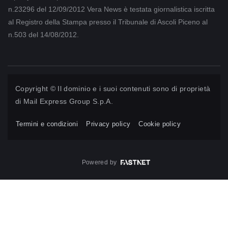
n.23296 del 12/09/2012 Vera News è testata giornalistica iscritta
al Registro della Stampa presso il Tribunale di Ascoli Piceno al
n.503 del 14/08/2012.
Copyright © Il dominio e i suoi contenuti sono di proprietà
di
Mail Express Group S.p.A.
Termini e condizioni
Privacy policy
Cookie policy
Powered by