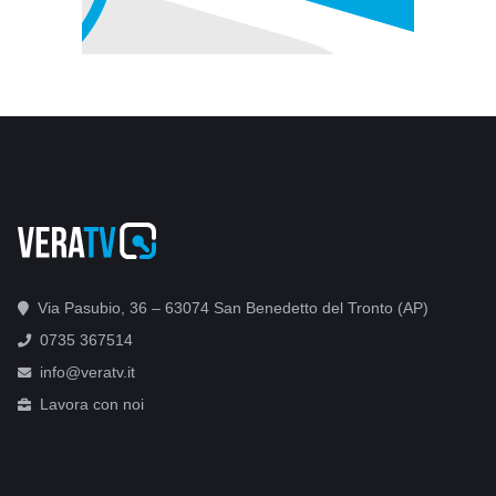
Via Pasubio, 36 – 63074 San Benedetto del Tronto (AP)
0735 367514
info@veratv.it
Lavora con noi