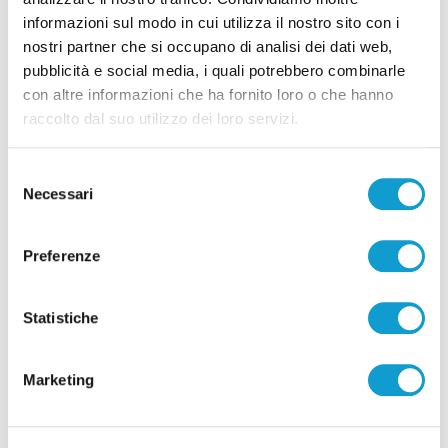
Pubblicità
informazioni sul modo in cui utilizza il nostro sito con i
nostri partner che si occupano di analisi dei dati web,
pubblicità e social media, i quali potrebbero combinarle
con altre informazioni che ha fornito loro o che hanno
raccolto dal suo utilizzo dei loro servizi.
Selezione
Necessari
del
consenso
Preferenze
Statistiche
Pubblicità
Marketing