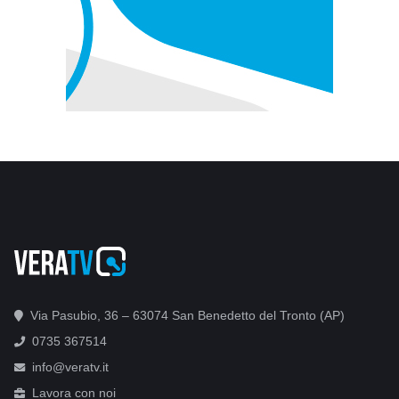
Via Pasubio, 36 – 63074 San Benedetto del Tronto (AP)
0735 367514
info@veratv.it
Lavora con noi