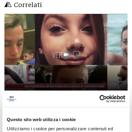
Correlati
Dalla tragedia della Lanterna Azzurra nasce
la Giornata del divertimento sicuro
Questo sito web utilizza i cookie
05/08/2026
Utilizziamo i cookie per personalizzare contenuti ed