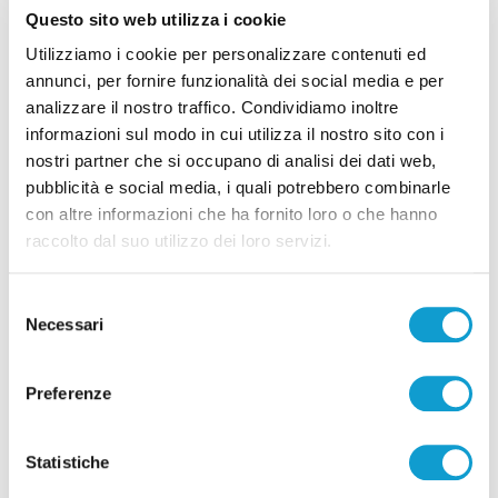
Questo sito web utilizza i cookie
la Samb per ripartire"
Utilizziamo i cookie per personalizzare contenuti ed
09/08/2026
annunci, per fornire funzionalità dei social media e per
analizzare il nostro traffico. Condividiamo inoltre
informazioni sul modo in cui utilizza il nostro sito con i
nostri partner che si occupano di analisi dei dati web,
pubblicità e social media, i quali potrebbero combinarle
con altre informazioni che ha fornito loro o che hanno
Pubblicità
raccolto dal suo utilizzo dei loro servizi.
Selezione
Necessari
del
consenso
Preferenze
Statistiche