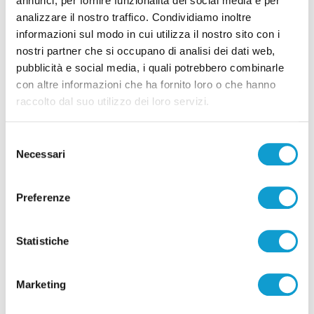
annunci, per fornire funzionalità dei social media e per
analizzare il nostro traffico. Condividiamo inoltre
informazioni sul modo in cui utilizza il nostro sito con i
Pubblicità
nostri partner che si occupano di analisi dei dati web,
pubblicità e social media, i quali potrebbero combinarle
con altre informazioni che ha fornito loro o che hanno
raccolto dal suo utilizzo dei loro servizi.
Selezione
Necessari
del
consenso
Preferenze
Statistiche
Pubblicità
Marketing