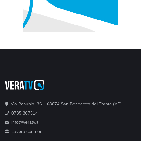
Via Pasubio, 36 – 63074 San Benedetto del Tronto (AP)
0735 367514
info@veratv.it
Lavora con noi