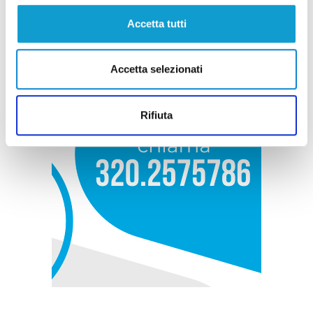
Accetta tutti
Accetta selezionati
Rifiuta