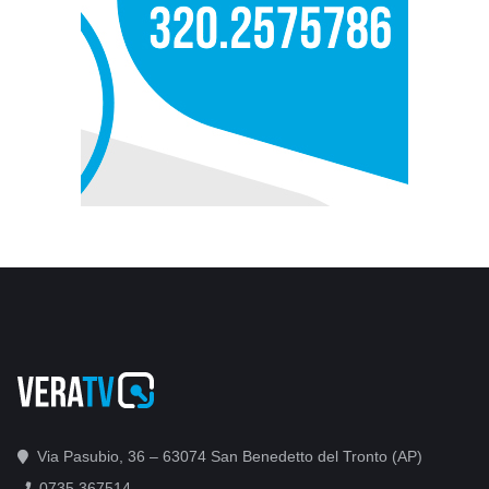
Via Pasubio, 36 – 63074 San Benedetto del Tronto (AP)
0735 367514