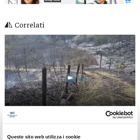
Correlati
Montorio al Vomano: incendio in contrada
Questo sito web utilizza i cookie
Santa Lucia sotto controllo