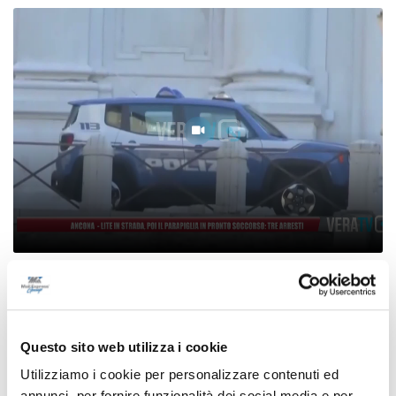
Lite in strada, poi il parapiglia in
Ancona - L
ccorso: tre arresti
pronto soc
09/08/2026
Questo sito web utilizza i cookie
Utilizziamo i cookie per personalizzare contenuti ed
annunci, per fornire funzionalità dei social media e per