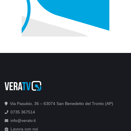
Via Pasubio, 36 – 63074 San Benedetto del Tronto (AP)
0735 367514
info@veratv.it
Lavora con noi