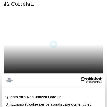
Correlati
In migliaia a Porto Sant’Elpidio per la notte
più rosa della riviera marchigiana
Questo sito web utilizza i cookie
09/08/2026
Utilizziamo i cookie per personalizzare contenuti ed