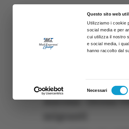
Questo sito web util
Utilizziamo i cookie 
social media e per an
cui utilizza il nostro
e social media, i qua
hanno raccolto dal suo
News
Sport
Marche
Ab
DIRETTA SAMB
DIRETTA TV
Selezione
Necessari
del
Ancona - Ocean Vi
consenso
migranti