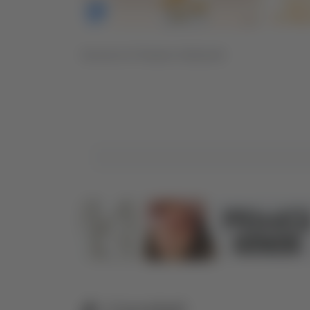
Servizio di Teodora Stefanelli
Correlati