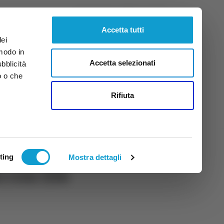
Venerdì
7
Ago.
2026
ore 14:29
Accetta tutti
dei
 modo in
Accetta selezionati
ubblicità
o o che
tti
Rifiuta
ting
Mostra dettagli
o con 336