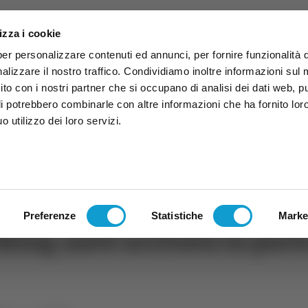
izza i cookie
per personalizzare contenuti ed annunci, per fornire funzionalità 
alizzare il nostro traffico. Condividiamo inoltre informazioni sul
 sito con i nostri partner che si occupano di analisi dei dati web, p
li potrebbero combinarle con altre informazioni che ha fornito lor
 utilizzo dei loro servizi.
ruzzo
TG
TV
Expo
Lavora Con Noi
Conta
TG
TRASMISSIONI
PALINSESTO
Preferenze
Statistiche
Marke
king, nave arrivata in port