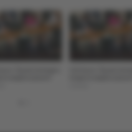
alcinaro: "Esami istologici,
Calcio Serie D - Uffi
tempi in miglioramento"
girone "F" con 7 m
e 7 abruzzesi
7/08/2026
07/08/2026