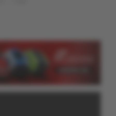
che
Attualità