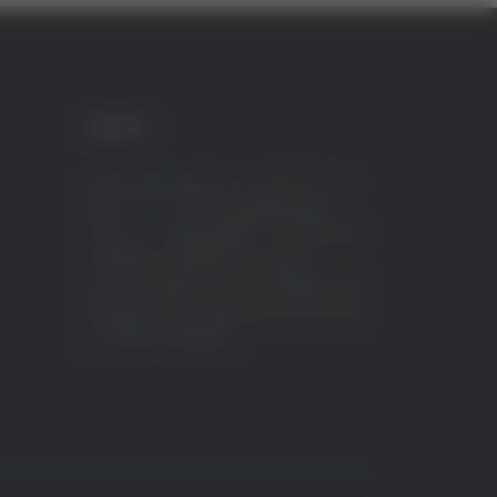
CREDITI
VeraTV (Vera News) è un marchio di TVP
ITALY S.r.l. – PEC: tvpitaly@arubapec.it
P.IVA e C.F. 02078550445 - Iscrizione ROC
n.23296 del 12/09/2012 Vera News è
testata giornalistica iscritta al Registro della
Stampa presso il Tribunale di Ascoli Piceno
al n.503 del 14/08/2012.