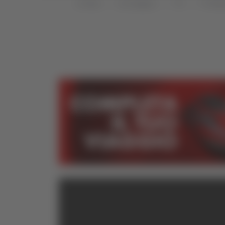
Home
Categorie
TG
TG Mar