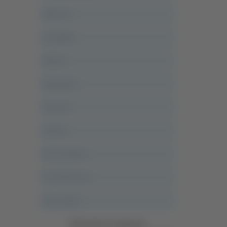
Abruzzo
Acropolis
Alle 21
Altovalore
Ancona
Articoli
Ascoli Calcio
Ascoli Piceno
Asso Story
Vedi tutte le categorie