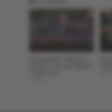
- Ufficiale il
Calcinaro: "Esami istologici,
C
n 7 marchigiane
tempi in miglioramento"
07/08/2026
0