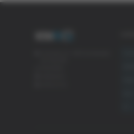
CATE
Crona
Via Pasubio, 36 – 63074 San Benedetto
del Tronto (AP)
Attual
0735 367514
info@veratv.it
Politi
Lavora con noi
Sport
TG