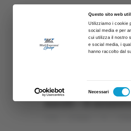
Questo sito web util
Utilizziamo i cookie 
social media e per an
cui utilizza il nostro
e social media, i qua
hanno raccolto dal suo
News
Sport
Marche
Ab
DIRETTA SAMB
DIRETTA TV
Selezione
Necessari
del
Ascoli – Il minist
consenso
Home
Categorie
TG
TG Mar