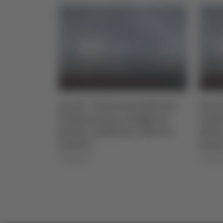
to 2026
Ascoli - Vasto incendio tra
Ascol
Vallesenzana e Poggio di
Valle
Bretta, residente colto da
Brett
infarto
infar
07/08/2026
07/08/2