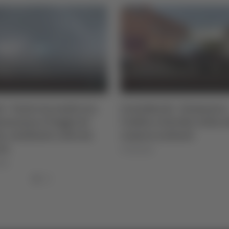
i - Vasto incendio tra
Centobuchi - Domenica
senzana e Poggio di
l’addio a Davide, folla a
a, residente colto da
camera ardente
to
07/08/2026
026