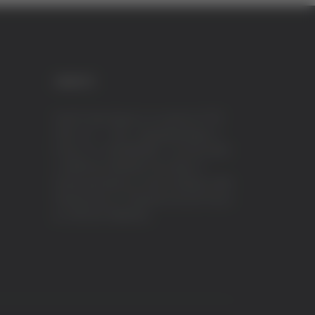
CREDITI
VeraTV (Vera News) è un marchio di TVP
ITALY S.r.l. – PEC: tvpitaly@arubapec.it
P.IVA e C.F. 02078550445 - Iscrizione ROC
n.23296 del 12/09/2012 Vera News è
testata giornalistica iscritta al Registro della
Stampa presso il Tribunale di Ascoli Piceno
al n.503 del 14/08/2012.