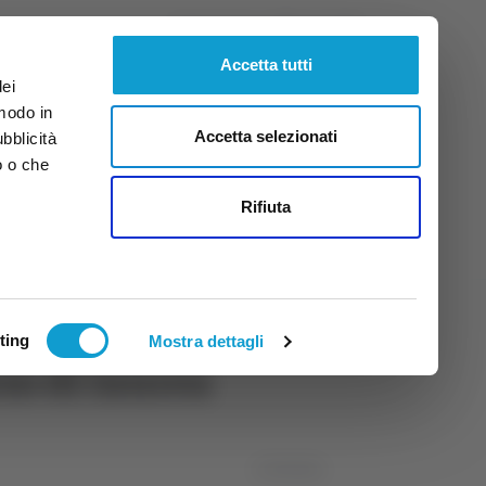
Sabato
8
Ago.
2026
ore 8:08
Accetta tutti
dei
 modo in
Accetta selezionati
ubblicità
o o che
tti
Rifiuta
ting
Mostra dettagli
rso di laurea
27/03/2024