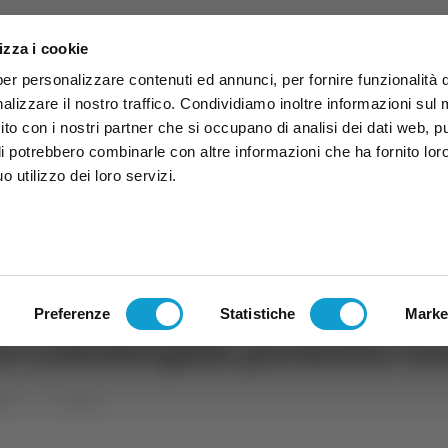
izza i cookie
per personalizzare contenuti ed annunci, per fornire funzionalità 
alizzare il nostro traffico. Condividiamo inoltre informazioni sul
 sito con i nostri partner che si occupano di analisi dei dati web, p
li potrebbero combinarle con altre informazioni che ha fornito lor
 utilizzo dei loro servizi.
ruzzo
TG
TV
Expo
Lavora Con Noi
Conta
TG
TRASMISSIONI
PALINSESTO
Preferenze
Statistiche
Marke
ro Lollobrigida presenta co
che
Cronaca