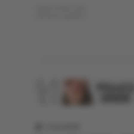
Servizio di Gloria Caioni
Interviste di Luigi Miozzi
Correlati