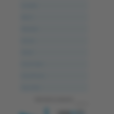
Acropolis
Alle 21
Altovalore
Ancona
Articoli
Ascoli Calcio
Ascoli Piceno
Asso Story
Vedi tutte le categorie
Pubblicità