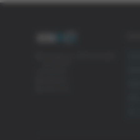
CATE
Crona
Via Pasubio, 36 – 63074 San Benedetto
del Tronto (AP)
Attual
0735 367514
info@veratv.it
Politi
Lavora con noi
Sport
TG