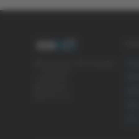
CATE
Crona
Via Pasubio, 36 – 63074 San Benedetto
del Tronto (AP)
Attual
0735 367514
info@veratv.it
Politi
Lavora con noi
Sport
TG