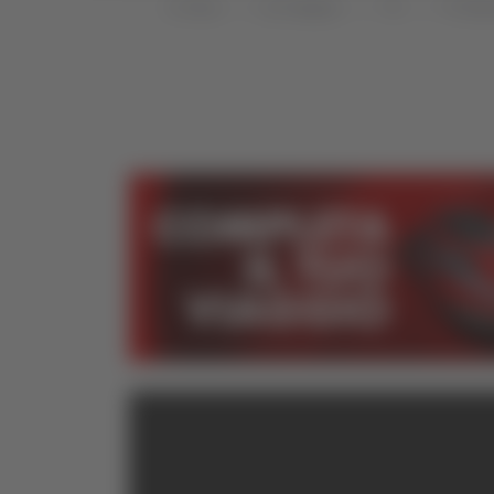
Home
Categorie
TG
TG Mar