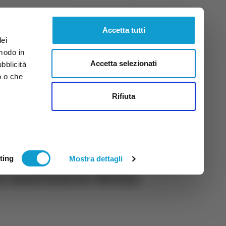
Venerdì
7
Ago.
2026
ore 19:27
Accetta tutti
dei
 modo in
Accetta selezionati
ubblicità
o o che
tti
Rifiuta
ting
Mostra dettagli
l santuario della