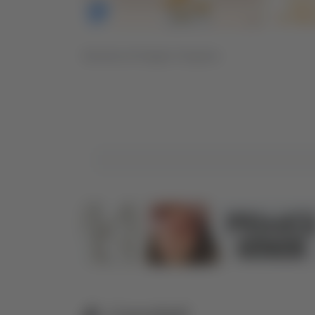
Servizio di Sergio Cinquino
Correlati