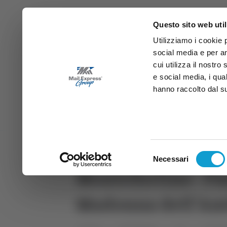
Questo sito web util
Utilizziamo i cookie 
social media e per an
cui utilizza il nostro
e social media, i qua
hanno raccolto dal suo
News
Sport
Marche
Ab
DIRETTA SAMB
DIRETTA TV
Selezione
Necessari
del
Montefortino - Pas
consenso
Madonna dell’A