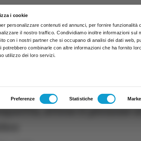
izza i cookie
per personalizzare contenuti ed annunci, per fornire funzionalità 
alizzare il nostro traffico. Condividiamo inoltre informazioni sul
 sito con i nostri partner che si occupano di analisi dei dati web, p
li potrebbero combinarle con altre informazioni che ha fornito lor
 utilizzo dei loro servizi.
ruzzo
TG
TV
Expo
Lavora Con Noi
Conta
TG
TRASMISSIONI
PALINSESTO
Preferenze
Statistiche
Marke
quetta, atteso il pienone a
mbro