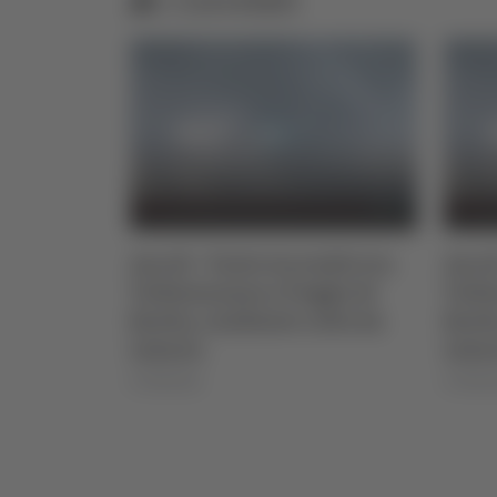
incendio tra
Ascoli - Vasto incendio tra
C
 Poggio di
Vallesenzana e Poggio di
l
te colto da
Bretta, residente colto da
c
infarto
07
07/08/2026