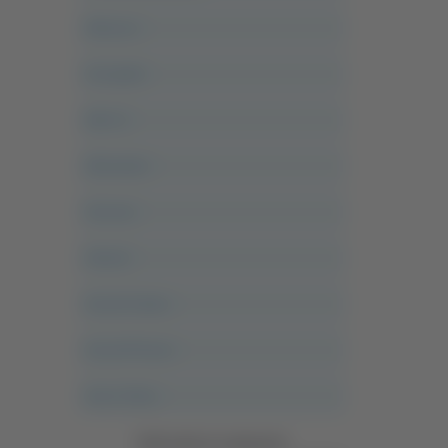
Abruzzo
Acropolis
Alle 21
Altovalore
Ancona
Articoli
Ascoli Calcio
Ascoli Piceno
Asso Story
Vedi tutte le categorie