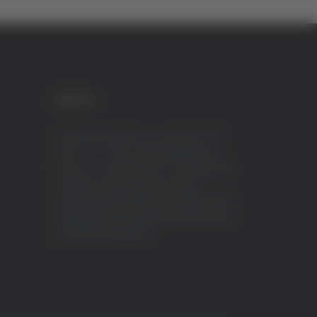
CREDITI
VeraTV (Vera News) è un marchio di TVP
ITALY S.r.l. – PEC: tvpitaly@arubapec.it
P.IVA e C.F. 02078550445 - Iscrizione ROC
n.23296 del 12/09/2012 Vera News è
testata giornalistica iscritta al Registro della
Stampa presso il Tribunale di Ascoli Piceno
al n.503 del 14/08/2012.