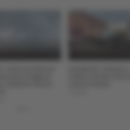
entobuchi - Domenica
Tg Marche - 7 agost
’addio a Davide, folla alla
07/08/2026
amera ardente
/08/2026