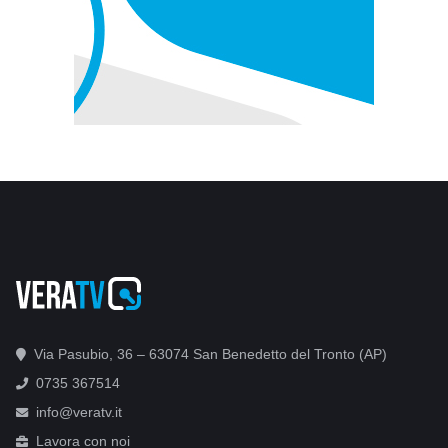
Via Pasubio, 36 – 63074 San Benedetto del Tronto (AP)
0735 367514
info@veratv.it
Lavora con noi