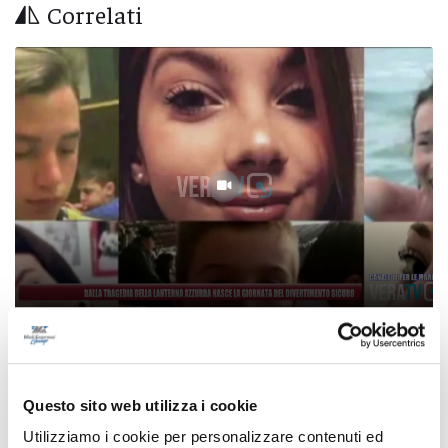
Correlati
Dalla tragedia della Lanterna Azzurra nasce
la Giornata del divertimento sicuro
Questo sito web utilizza i cookie
05/08/2026
Utilizziamo i cookie per personalizzare contenuti ed