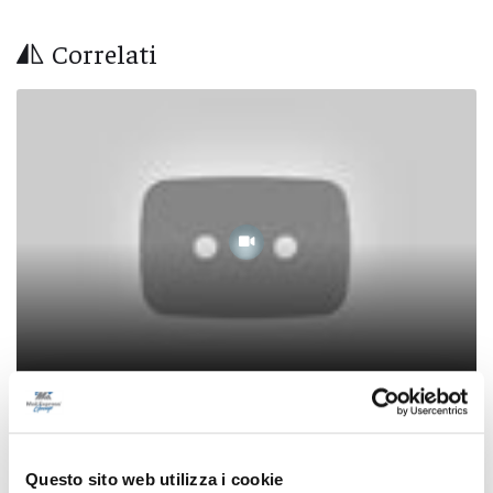
Correlati
Abruzzo, tredici roghi gestiti dalla protezione
civile: fronte tra Collarmele e Gagliano
Questo sito web utilizza i cookie
Aterno