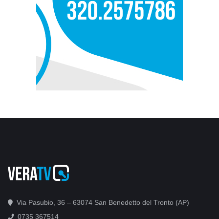
Via Pasubio, 36 – 63074 San Benedetto del Tronto (AP)
0735 367514