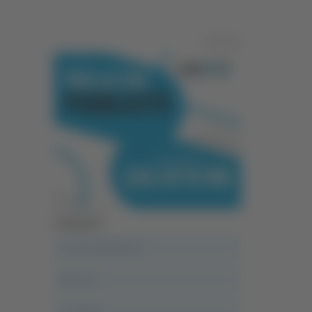
Pubblicità
Categorie
A casa del diavolo
Abruzzo
Acropolis