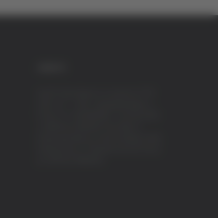
CREDITI
VeraTV (Vera News) è un marchio di TVP
ITALY S.r.l. – PEC: tvpitaly@arubapec.it
P.IVA e C.F. 02078550445 - Iscrizione ROC
n.23296 del 12/09/2012 Vera News è
testata giornalistica iscritta al Registro della
Stampa presso il Tribunale di Ascoli Piceno
al n.503 del 14/08/2012.