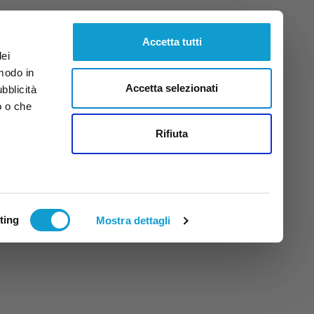
Venerdì
7
Ago.
2026
ore 7:30
Accetta tutti
dei
 modo in
Accetta selezionati
ubblicità
o o che
tti
Rifiuta
ting
Mostra dettagli