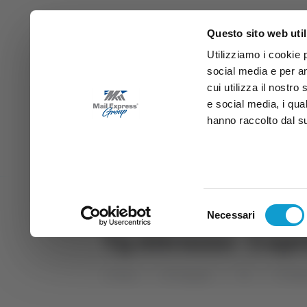
Questo sito web util
Utilizziamo i cookie 
social media e per an
cui utilizza il nostro
e social media, i qua
hanno raccolto dal suo
News
Sport
Marche
Ab
DIRETTA SAMB
DIRETTA TV
Selezione
Necessari
del
Tg Abruzzo - 5 apr
consenso
Home
Categorie
TG
TG Abr