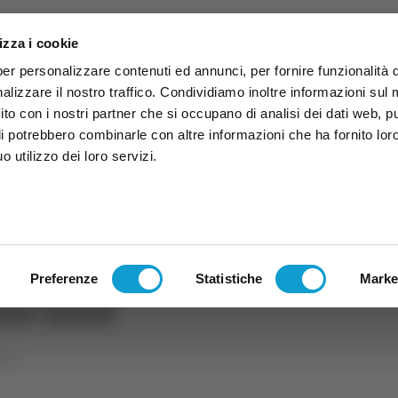
izza i cookie
per personalizzare contenuti ed annunci, per fornire funzionalità 
alizzare il nostro traffico. Condividiamo inoltre informazioni sul
 sito con i nostri partner che si occupano di analisi dei dati web, p
li potrebbero combinarle con altre informazioni che ha fornito lor
 utilizzo dei loro servizi.
ruzzo
TG
TV
Expo
Lavora Con Noi
Conta
TG
TRASMISSIONI
PALINSESTO
Preferenze
Statistiche
Marke
ile 2024
uzzo