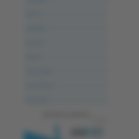
Alle 21
Altovalore
Ancona
Articoli
Ascoli Calcio
Ascoli Piceno
Asso Story
Vedi tutte le categorie
Pubblicità