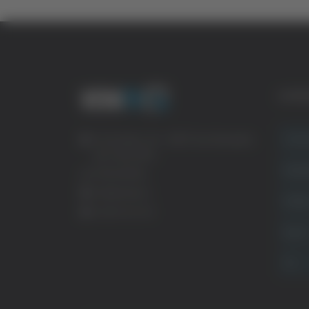
CATE
Crona
Via Pasubio, 36 – 63074 San Benedetto
del Tronto (AP)
Attual
0735 367514
info@veratv.it
Politi
Lavora con noi
Sport
TG