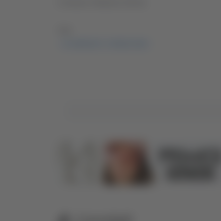
Conduce Stefania Serino
TAG:
TG ABRUZZO - 5 APRILE 2024
Correlati