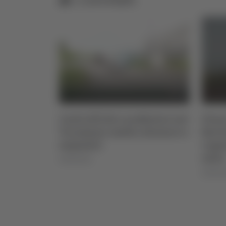
sto 2026
Controlli dei carabinieri nel
Pesar
Teramano: multe, denunce e
Barto
sequestri
capa
salvo
06/08/2026
06/08/2