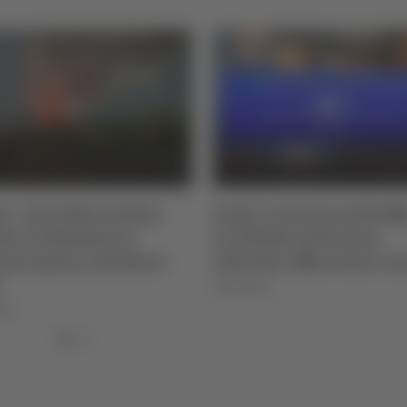
o - Incendio sul San
Inail, crescono nelle M
lo, in fiamme un
le vittime sul lavoro:
nno: paura, ma bosco
allarme a Macerata e As
06/08/2026
026