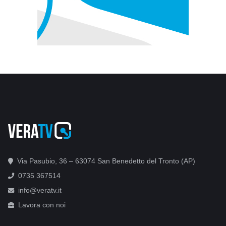
Via Pasubio, 36 – 63074 San Benedetto del Tronto (AP)
0735 367514
info@veratv.it
Lavora con noi