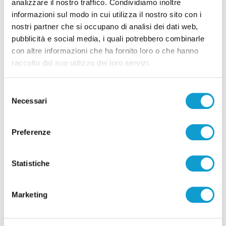
analizzare il nostro traffico. Condividiamo inoltre
informazioni sul modo in cui utilizza il nostro sito con i
Pubblicità
nostri partner che si occupano di analisi dei dati web,
pubblicità e social media, i quali potrebbero combinarle
con altre informazioni che ha fornito loro o che hanno
raccolto dal suo utilizzo dei loro servizi.
Selezione
Necessari
del
consenso
Preferenze
Statistiche
Pubblicità
Marketing