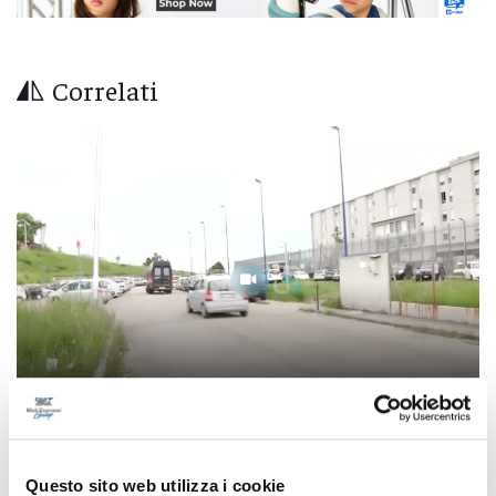
Correlati
Controlli dei carabinieri nel Teramano:
Questo sito web utilizza i cookie
multe, denunce e sequestri