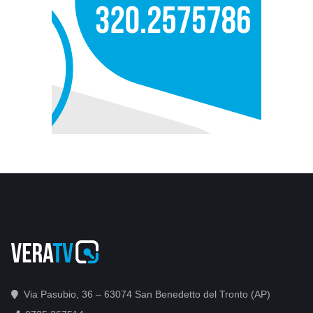
Via Pasubio, 36 – 63074 San Benedetto del Tronto (AP)