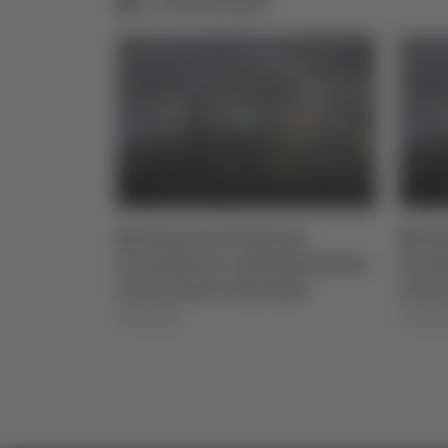
sto 2026
Montorio al Vomano:
Mont
incendio in contrada Santa
incen
Lucia sotto controllo
Lucia
07/08/2026
07/08/2