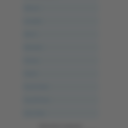
Abruzzo
Acropolis
Alle 21
Altovalore
Ancona
Articoli
Ascoli Calcio
Ascoli Piceno
Asso Story
Vedi tutte le categorie