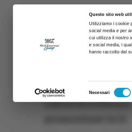
Questo sito web util
Utilizziamo i cookie 
social media e per an
cui utilizza il nostro
e social media, i qua
hanno raccolto dal suo
News
Sport
Marche
Ab
DIRETTA SAMB
DIRETTA TV
Selezione
Necessari
del
Calcio Eccellenza
consenso
promozione in D