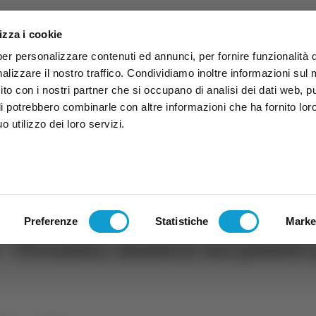
izza i cookie
per personalizzare contenuti ed annunci, per fornire funzionalità 
alizzare il nostro traffico. Condividiamo inoltre informazioni sul
 sito con i nostri partner che si occupano di analisi dei dati web, p
li potrebbero combinarle con altre informazioni che ha fornito lor
 utilizzo dei loro servizi.
ruzzo
TG
TV
Expo
Lavora Con Noi
Conta
TG
TRASMISSIONI
PALINSESTO
Preferenze
Statistiche
Marke
 - Teramo, manca un punto 