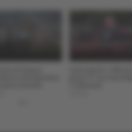
orio al Vomano:
Calcio Serie D - Ufficiale
dio in contrada Santa
girone "F" con 7 marchi
 sotto controllo
e 7 abruzzesi
026
07/08/2026