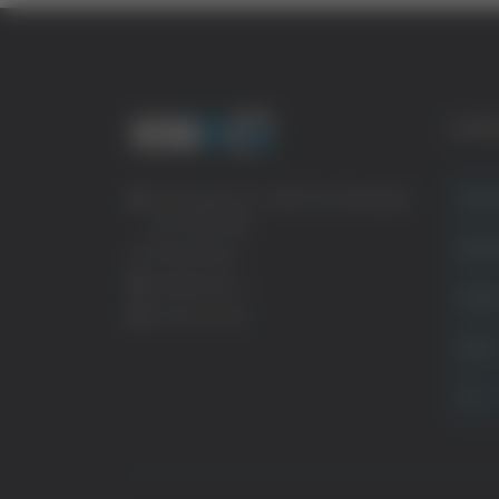
CATE
Crona
Via Pasubio, 36 – 63074 San Benedetto
del Tronto (AP)
Attual
0735 367514
info@veratv.it
Politi
Lavora con noi
Sport
TG