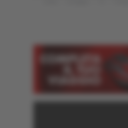
Home
Categorie
TG
TG Abr