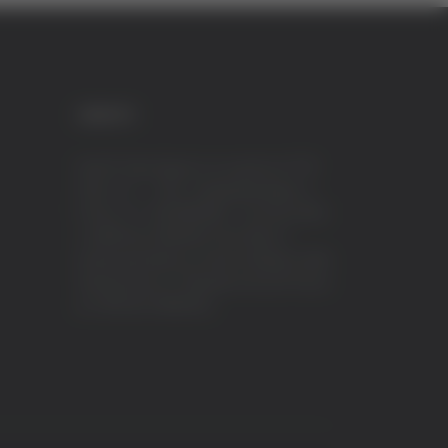
CREDITI
VeraTV (Vera News) è un marchio di TVP
ITALY S.r.l. – PEC: tvpitaly@arubapec.it
P.IVA e C.F. 02078550445 - Iscrizione ROC
n.23296 del 12/09/2012 Vera News è
testata giornalistica iscritta al Registro della
Stampa presso il Tribunale di Ascoli Piceno
al n.503 del 14/08/2012.