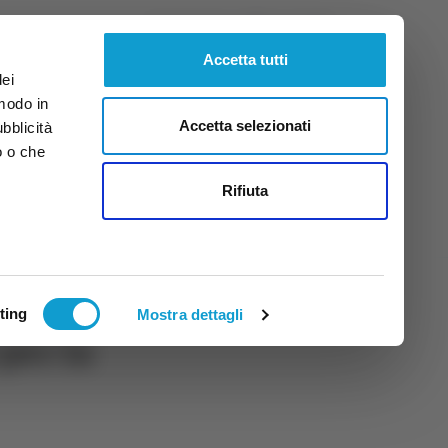
Venerdì
7
Ago.
2026
ore 18:40
Accetta tutti
dei
 modo in
Accetta selezionati
ubblicità
o o che
tti
Rifiuta
ting
Mostra dettagli
per la