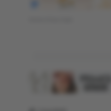
Servizio di Giusy Cingoli
Correlati