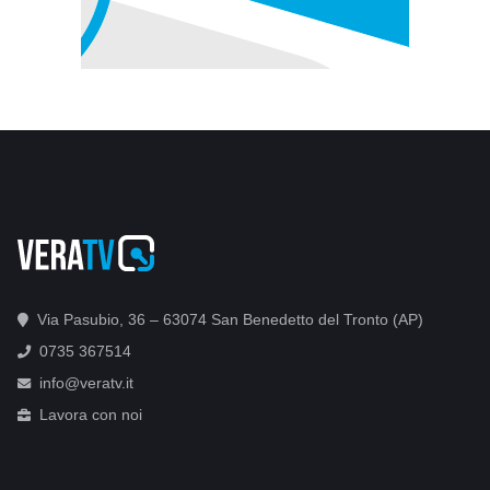
Via Pasubio, 36 – 63074 San Benedetto del Tronto (AP)
0735 367514
info@veratv.it
Lavora con noi