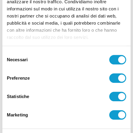
analizzare il nostro traffico. Condividiamo inoltre
informazioni sul modo in cui utilizza il nostro sito con i
Pubblicità
nostri partner che si occupano di analisi dei dati web,
pubblicità e social media, i quali potrebbero combinarle
con altre informazioni che ha fornito loro o che hanno
raccolto dal suo utilizzo dei loro servizi.
Selezione
Necessari
del
consenso
Preferenze
Statistiche
Pubblicità
Marketing