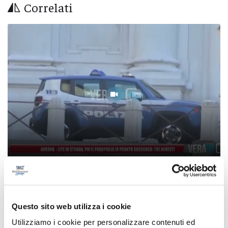
Correlati
Ancona - Lite in strada, poi il parapiglia in
pronto soccorso: tre arresti
Questo sito web utilizza i cookie
09/08/2026
Utilizziamo i cookie per personalizzare contenuti ed