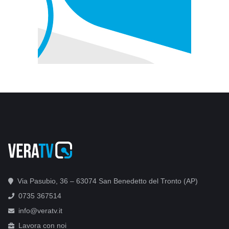
Via Pasubio, 36 – 63074 San Benedetto del Tronto (AP)
0735 367514
info@veratv.it
Lavora con noi