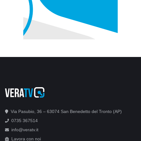
Via Pasubio, 36 – 63074 San Benedetto del Tronto (AP)
0735 367514
info@veratv.it
Lavora con noi