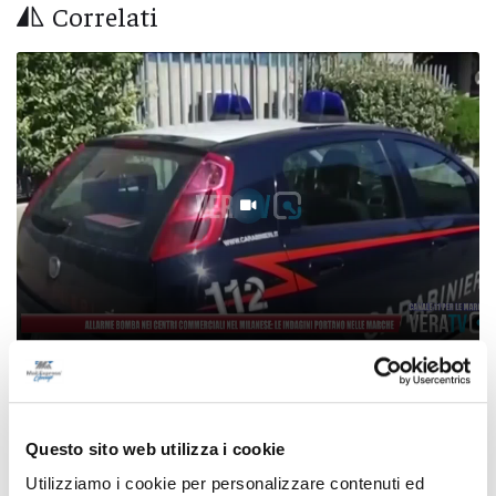
Correlati
Allarme bomba nei centri commerciali del
Milanese, le indagini portano nelle Marche
Questo sito web utilizza i cookie
06/08/2026
Utilizziamo i cookie per personalizzare contenuti ed