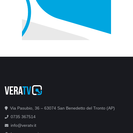
Via Pasubio, 36 – 63074 San Benedetto del Tronto (AP)
0735 367514
info@veratv.it