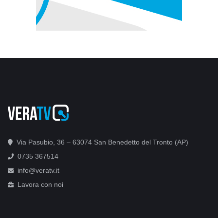
Via Pasubio, 36 – 63074 San Benedetto del Tronto (AP)
0735 367514
info@veratv.it
Lavora con noi