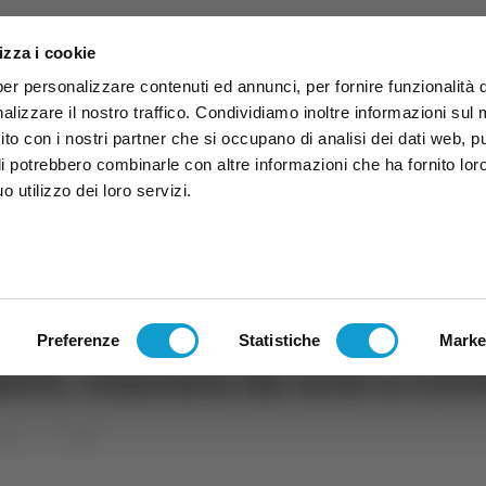
izza i cookie
per personalizzare contenuti ed annunci, per fornire funzionalità 
alizzare il nostro traffico. Condividiamo inoltre informazioni sul
 sito con i nostri partner che si occupano di analisi dei dati web, p
li potrebbero combinarle con altre informazioni che ha fornito lor
 utilizzo dei loro servizi.
ruzzo
TG
TV
Expo
Lavora Con Noi
Conta
TG
TRASMISSIONI
PALINSESTO
Preferenze
Statistiche
Marke
hieti, rimonta da urlo a Civ
uzzo
Sport