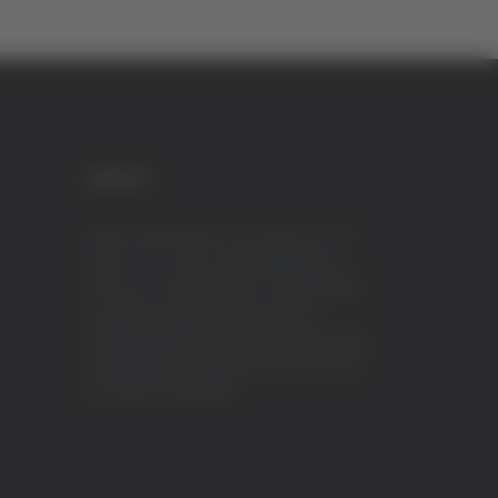
CREDITI
VeraTV (Vera News) è un marchio di TVP
ITALY S.r.l. – PEC: tvpitaly@arubapec.it
P.IVA e C.F. 02078550445 - Iscrizione ROC
n.23296 del 12/09/2012 Vera News è
testata giornalistica iscritta al Registro della
Stampa presso il Tribunale di Ascoli Piceno
al n.503 del 14/08/2012.