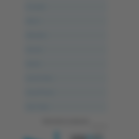
Acropolis
Alle 21
Altovalore
Ancona
Articoli
Ascoli Calcio
Ascoli Piceno
Asso Story
Vedi tutte le categorie
Pubblicità