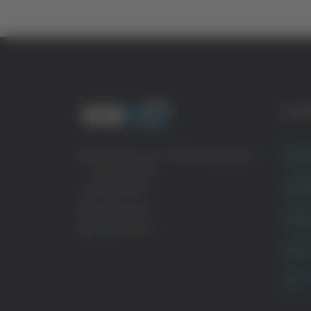
CATE
Crona
Via Pasubio, 36 – 63074 San Benedetto
del Tronto (AP)
Attual
0735 367514
info@veratv.it
Politi
Lavora con noi
Sport
TG