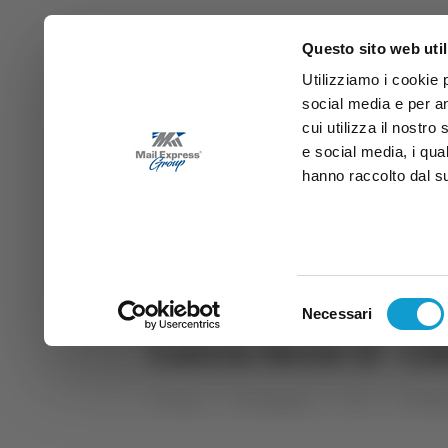
Questo sito web util
Utilizziamo i cookie 
social media e per an
cui utilizza il nostro
e social media, i qua
hanno raccolto dal suo
News
Sport
Marche
Ab
DIRETTA SAMB
DIRETTA TV
Selezione
Necessari
del
Calcio Serie D - C
consenso
Home
Categorie
TG
TG Abr