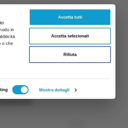
Venerdì
7
Ago.
2026
ore 9:15
Accetta tutti
dei
 modo in
Accetta selezionati
ubblicità
o o che
tti
Rifiuta
ting
Mostra dettagli
itanova
18/11/2024