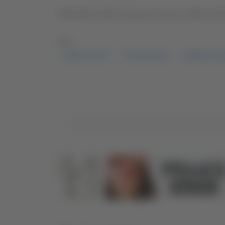
Neroverdi sotto di due gol vincono contro la f
TAG:
CHIETI CALCIO
CIVITANOVESE
RIMONTA CHIE