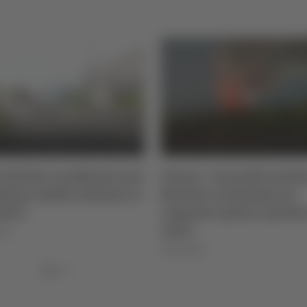
olli dei carabinieri nel
Pesaro - Incendio sul S
mano: multe, denunce e
Bartolo, in fiamme un
stri
capanno: paura, ma bos
salvo
026
06/08/2026