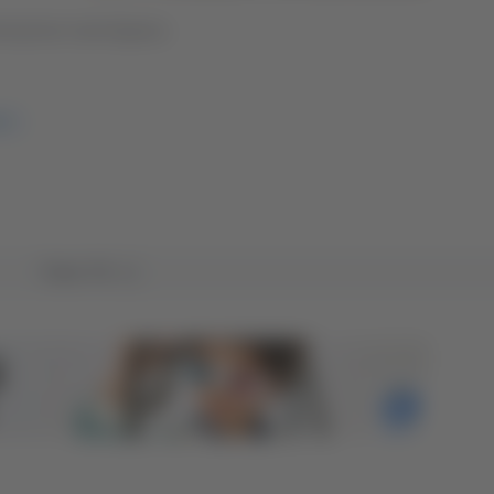
ormazione marchigiana
TI
Tutto TG