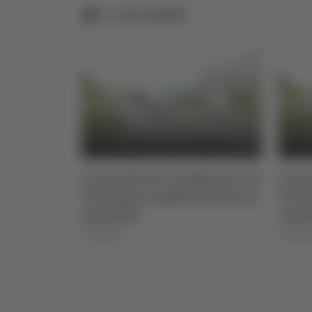
Correlati
sto 2026
Controlli dei carabinieri nel
Contr
Teramano: multe, denunce e
Tera
sequestri
seque
06/08/2026
06/08/2