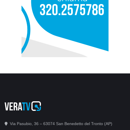
Via Pasubio, 36 – 63074 San Benedetto del Tronto (AP)