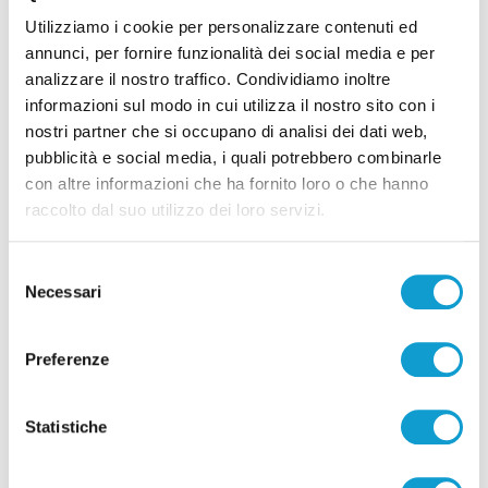
livello dei controlli
Utilizziamo i cookie per personalizzare contenuti ed
08/08/2026
annunci, per fornire funzionalità dei social media e per
analizzare il nostro traffico. Condividiamo inoltre
informazioni sul modo in cui utilizza il nostro sito con i
nostri partner che si occupano di analisi dei dati web,
pubblicità e social media, i quali potrebbero combinarle
Pubblicità
con altre informazioni che ha fornito loro o che hanno
raccolto dal suo utilizzo dei loro servizi.
Selezione
Necessari
del
consenso
Preferenze
Statistiche