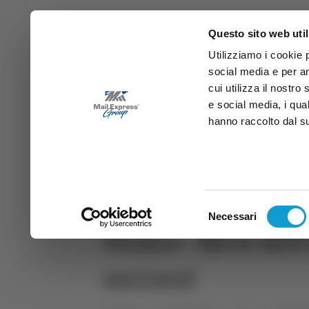
Questo sito web util
Utilizziamo i cookie 
social media e per an
cui utilizza il nostro
e social media, i qua
hanno raccolto dal suo
News
Sport
Marche
Ab
DIRETTA SAMB
DIRETTA TV
Selezione
Necessari
del
Pesaro - Neve dell
consenso
soccorsi