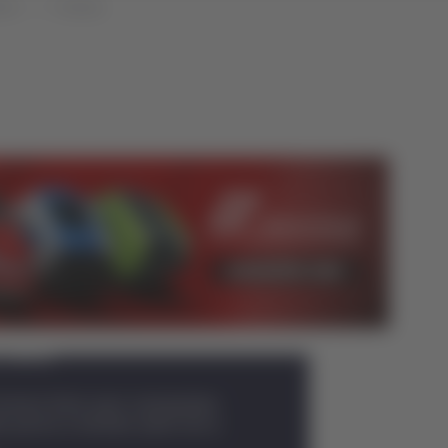
che
Cronaca