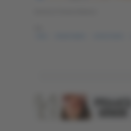
Servizio di Thomas Delbianco
TAG:
NEVE
PESARO URBINO
SCUOLE CHIUSE