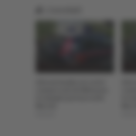
Correlati
ei centri
Allarme bomba nei centri
Calc
 Milanese,
commerciali del Milanese,
Dam
ano nelle
le indagini portano nelle
202
Marche
06/08
06/08/2026