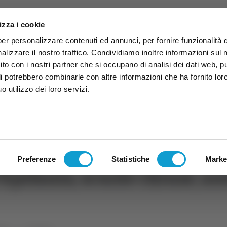
izza i cookie
per personalizzare contenuti ed annunci, per fornire funzionalità 
alizzare il nostro traffico. Condividiamo inoltre informazioni sul
 sito con i nostri partner che si occupano di analisi dei dati web, p
li potrebbero combinarle con altre informazioni che ha fornito lor
 utilizzo dei loro servizi.
ruzzo
TG
TV
Expo
Lavora Con Noi
Conta
TG
TRASMISSIONI
PALINSESTO
Preferenze
Statistiche
Marke
’Epifania, scuole chiuse, au