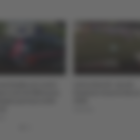
io Serie B - Ascoli,
Tg Marche - 6 agosto 2
iani rinnova fino al
06/08/2026
8
/2026