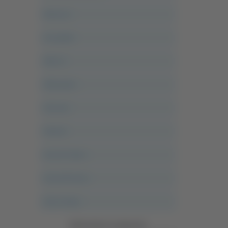
Abruzzo
Acropolis
Alle 21
Altovalore
Ancona
Articoli
Ascoli Calcio
Ascoli Piceno
Asso Story
Vedi tutte le categorie