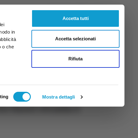
Venerdì
7
Ago.
2026
ore 2:23
Accetta tutti
dei
 modo in
Accetta selezionati
ubblicità
o o che
tti
Rifiuta
ting
Mostra dettagli
to fuori strada e