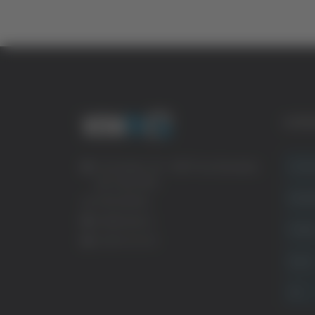
CATE
Crona
Via Pasubio, 36 – 63074 San Benedetto
del Tronto (AP)
Attual
0735 367514
info@veratv.it
Politi
Lavora con noi
Sport
TG