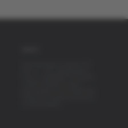
CREDITI
VeraTV (Vera News) è un marchio di TVP
ITALY S.r.l. – PEC: tvpitaly@arubapec.it
P.IVA e C.F. 02078550445 - Iscrizione ROC
n.23296 del 12/09/2012 Vera News è
testata giornalistica iscritta al Registro della
Stampa presso il Tribunale di Ascoli Piceno
al n.503 del 14/08/2012.