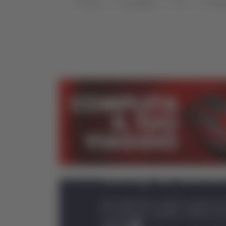
Home
Categorie
TG
TG Mar