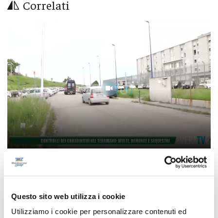
Correlati
Controlli dei carabinieri nel Teramano:
multe, denunce e sequestri
Questo sito web utilizza i cookie
06/08/2026
Utilizziamo i cookie per personalizzare contenuti ed