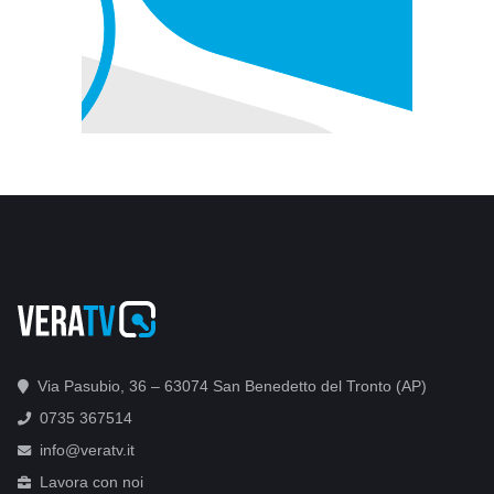
Via Pasubio, 36 – 63074 San Benedetto del Tronto (AP)
0735 367514
info@veratv.it
Lavora con noi