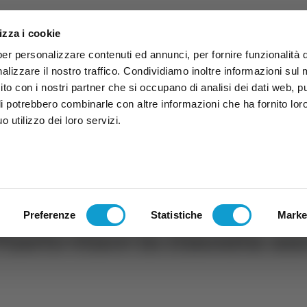
izza i cookie
per personalizzare contenuti ed annunci, per fornire funzionalità 
alizzare il nostro traffico. Condividiamo inoltre informazioni sul
 sito con i nostri partner che si occupano di analisi dei dati web, p
li potrebbero combinarle con altre informazioni che ha fornito lor
 utilizzo dei loro servizi.
ruzzo
TG
TV
Expo
Lavora Con Noi
Conta
TG
TRASMISSIONI
PALINSESTO
Preferenze
Statistiche
Marke
l Pineto vince in rimonta: 