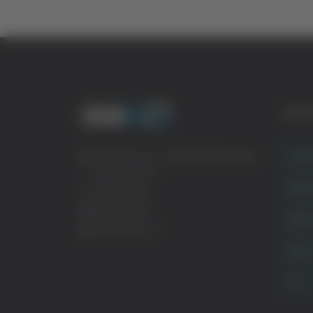
CATE
Crona
Via Pasubio, 36 – 63074 San Benedetto
del Tronto (AP)
Attual
0735 367514
info@veratv.it
Politi
Lavora con noi
Sport
TG