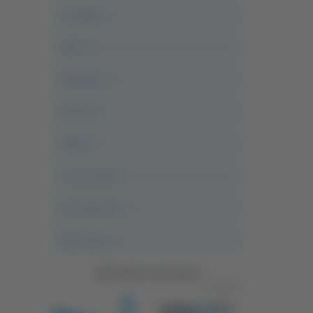
Acropolis
Alle 21
Altovalore
Ancona
Articoli
Ascoli Calcio
Ascoli Piceno
Asso Story
Vedi tutte le categorie
Pubblicità