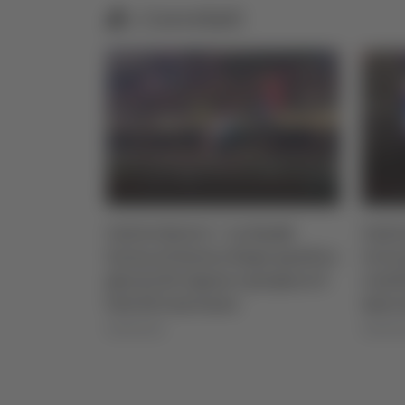
Correlati
zio
Calcio Serie C - La Samb
Calcio Serie 
torna al lavoro dopo quattro
va in presti
giorni di riposo e prepara il
continua il 
test di Lanciano
mercato
06/08/2026
06/08/2026