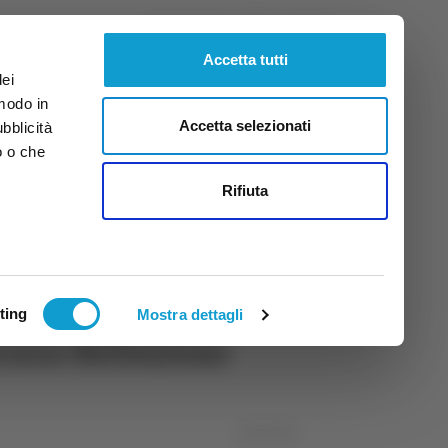
Giovedì
6
Ago.
2026
ore 20:44
Accetta tutti
dei
 modo in
Accetta selezionati
ubblicità
o o che
tti
Rifiuta
ting
Mostra dettagli
ancora Nebuloso
15/03/2026