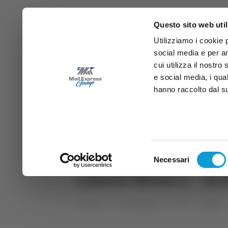
Questo sito web util
Utilizziamo i cookie 
social media e per an
cui utilizza il nostro
e social media, i qua
hanno raccolto dal suo
News
Sport
Marche
Ab
DIRETTA SAMB
DIRETTA TV
Selezione
Necessari
del
Calcio Serie C - I
consenso
Home
Categorie
TG
Sport