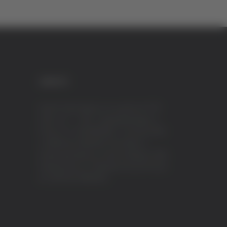
CREDITI
VeraTV (Vera News) è un marchio di TVP
ITALY S.r.l. – PEC: tvpitaly@arubapec.it
P.IVA e C.F. 02078550445 - Iscrizione ROC
n.23296 del 12/09/2012 Vera News è
testata giornalistica iscritta al Registro della
Stampa presso il Tribunale di Ascoli Piceno
al n.503 del 14/08/2012.