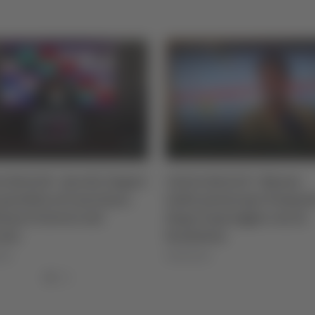
B - Ascoli, Zagari
Calcio Serie D - Buone
to al Lanciano:
indicazioni per Pomante
lavoro sul
dopo il pareggio con la
Scafatese
06/08/2026