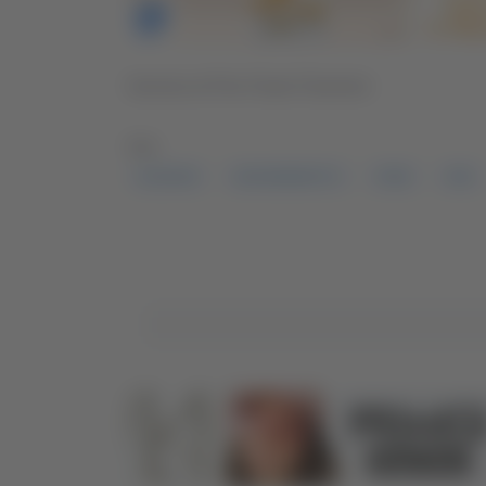
Servizio di Pier Paolo Flammini
TAG:
ELEZIONI
SAN BENEDETTO
FEDE
PAD