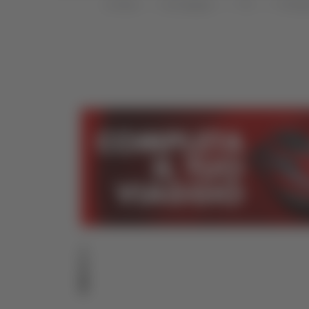
Home
Categorie
TG
TG Mar