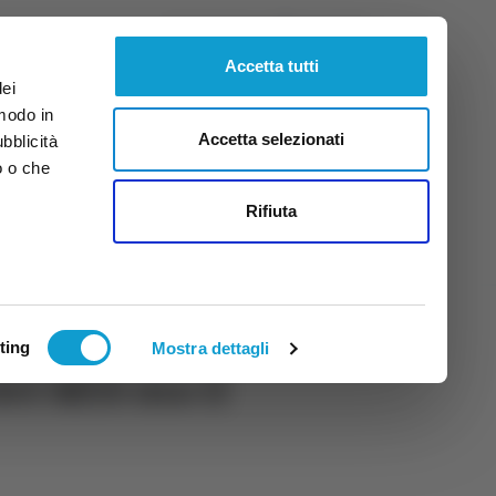
Venerdì
7
Ago.
2026
ore 11:20
Accetta tutti
dei
 modo in
Accetta selezionati
ubblicità
o o che
tti
Rifiuta
ting
Mostra dettagli
del M5S ma il