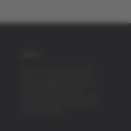
CREDITI
VeraTV (Vera News) è un marchio di TVP
ITALY S.r.l. – PEC: tvpitaly@arubapec.it
P.IVA e C.F. 02078550445 - Iscrizione ROC
n.23296 del 12/09/2012 Vera News è
testata giornalistica iscritta al Registro della
Stampa presso il Tribunale di Ascoli Piceno
al n.503 del 14/08/2012.