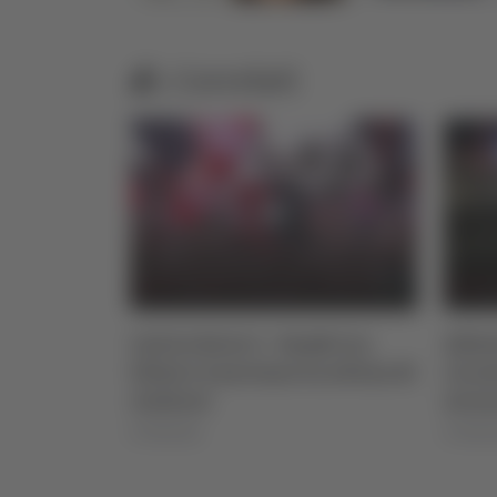
Correlati
mb: tra
Calcio Serie C - Samb: tra
Alluv
n attesa di
tifosi e Lanciano in attesa di
ricos
rinforzi
sicur
07/08/2026
07/08/2