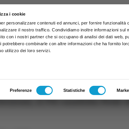
izza i cookie
per personalizzare contenuti ed annunci, per fornire funzionalità 
alizzare il nostro traffico. Condividiamo inoltre informazioni sul
 sito con i nostri partner che si occupano di analisi dei dati web, p
li potrebbero combinarle con altre informazioni che ha fornito lor
 utilizzo dei loro servizi.
ruzzo
TG
TV
Expo
Lavora Con Noi
Conta
TG
TRASMISSIONI
PALINSESTO
Preferenze
Statistiche
Marke
ezioni, il Pd candida Fede 