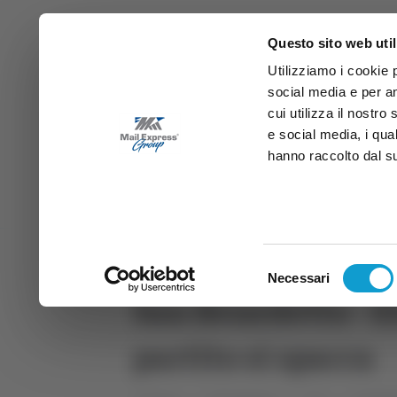
Questo sito web util
Utilizziamo i cookie 
social media e per an
cui utilizza il nostro
e social media, i qua
hanno raccolto dal suo
News
Sport
Marche
Ab
DIRETTA SAMB
DIRETTA TV
Selezione
Necessari
del
San Benedetto - El
consenso
partito si spacca