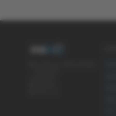
CATE
Crona
Via Pasubio, 36 – 63074 San Benedetto
del Tronto (AP)
Attual
0735 367514
info@veratv.it
Politi
Lavora con noi
Sport
TG