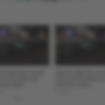
ione Marche, via alla
Alluvione Marche, via a
truzione: piano per
ricostruzione: piano pe
ezza e opere
sicurezza e opere
026
07/08/2026