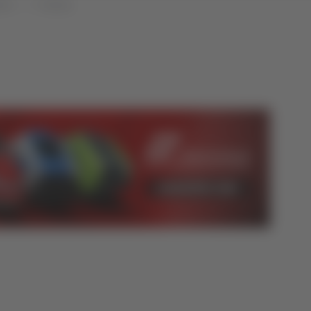
che
Cronaca