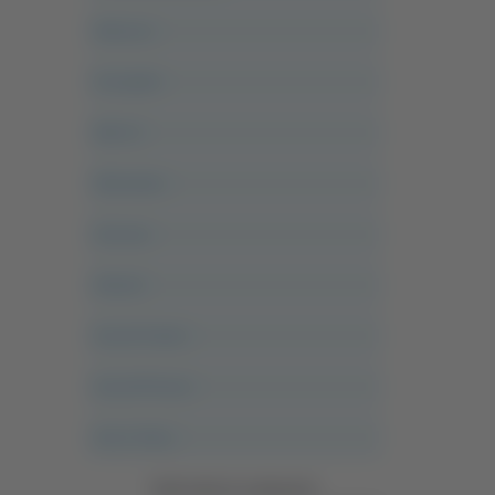
Abruzzo
Acropolis
Alle 21
Altovalore
Ancona
Articoli
Ascoli Calcio
Ascoli Piceno
Asso Story
Vedi tutte le categorie